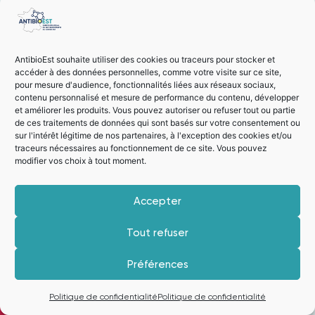
AntibioEst souhaite utiliser des cookies ou traceurs pour stocker et
accéder à des données personnelles, comme votre visite sur ce site,
pour mesure d'audience, fonctionnalités liées aux réseaux sociaux,
CAS CLINIQUE Testez vos connaissances sur
contenu personnalisé et mesure de performance du contenu, développer
et améliorer les produits. Vous pouvez autoriser ou refuser tout ou partie
l’antibiothérapie en cas d’arbovirose Vos réponses sont
de ces traitements de données qui sont basés sur votre consentement ou
anonymes mais sont enregistrées par nos services à des
sur l'intérêt légitime de nos partenaires, à l'exception des cookies et/ou
fins statistiques. Retrouvez toutes les
traceurs nécessaires au fonctionnement de ce site. Vous pouvez
modifier vos choix à tout moment.
recommandations en cliquant sur les liens ci-dessous :
Santé publique France : Dengue, chikungunya, Zika : de
la prévention au signalement. France hexagonale –
Accepter
Corse ARS Grand […]
Tout refuser
Liens entre l’utilisation
Préférences
d’antibiotiques et la
Je m'inscris à la newsletter
composition du microbiote
Politique de confidentialité
Politique de confidentialité