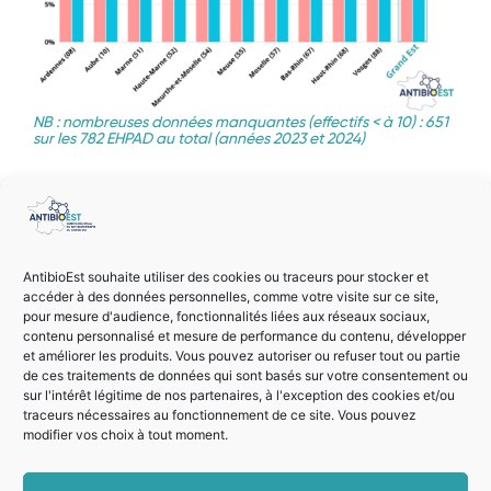
NB : nombreuses données manquantes (effectifs < à 10) : 651
sur les 782 EHPAD au total (années 2023 et 2024)
La consommation des fluoroquinolones est
quant à elle stable avec un taux d’environ
11%. Quelques disparités territoriales existent
AntibioEst souhaite utiliser des cookies ou traceurs pour stocker et
accéder à des données personnelles, comme votre visite sur ce site,
comme, par exemple, une augmentation
pour mesure d'audience, fonctionnalités liées aux réseaux sociaux,
importante de la part des résidents traités
contenu personnalisé et mesure de performance du contenu, développer
et améliorer les produits. Vous pouvez autoriser ou refuser tout ou partie
par fluoroquinolones entre 2023 et 2024
de ces traitements de données qui sont basés sur votre consentement ou
sur l'intérêt légitime de nos partenaires, à l'exception des cookies et/ou
dans les Ardennes et un taux élevé, supérieur
traceurs nécessaires au fonctionnement de ce site. Vous pouvez
au taux régional, dans l’Aube et la Haute-
modifier vos choix à tout moment.
Marne.