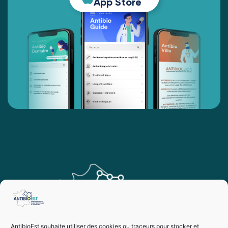
App Store
AntibioEst souhaite utiliser des cookies ou traceurs pour stocker et