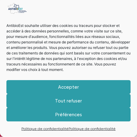
chez le médecin, la sage-femme ou
en pharmacie, qui, comme l’indique
une enquête réalisée par le réseau
AntibioEst souhaite utiliser des cookies ou traceurs pour stocker et
national des CRAtb, est encore
accéder à des données personnelles, comme votre visite sur ce site,
pour mesure d'audience, fonctionnalités liées aux réseaux sociaux,
insuffisant (30% des usagers
contenu personnalisé et mesure de performance du contenu, développer
participant à cette enquête nationale
et améliorer les produits. Vous pouvez autoriser ou refuser tout ou partie
de ces traitements de données qui sont basés sur votre consentement ou
ne savaient pas qu’un TROD pouvait
sur l'intérêt légitime de nos partenaires, à l'exception des cookies et/ou
être réalisé en pharmacie).
traceurs nécessaires au fonctionnement de ce site. Vous pouvez
modifier vos choix à tout moment.
Des efforts doivent encore être faits pour
Accepter
rendre encore plus visible cette offre de
Tout refuser
soin, que cela soit auprès des
professionnels qui peuvent les réaliser ou
Préférences
orienter leurs patients, qu’auprès des
Je m'inscris à la newsletter
usagers eux-mêmes. Il n’existe pas encore
Politique de confidentialité
Politique de confidentialité
de campagne nationale de promotion des