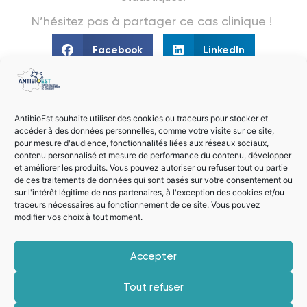
N’hésitez pas à partager ce cas clinique !
Facebook
LinkedIn
PRÉCÉDENT
SUIVANT
du 7 au 9/10 | 21e congrès national de la Société Française de Microbiologie (SFM)
TROD angine et cystite en officine : état des lieux en Grand Est à partir des données SNDS
AntibioEst souhaite utiliser des cookies ou traceurs pour stocker et
accéder à des données personnelles, comme votre visite sur ce site,
pour mesure d'audience, fonctionnalités liées aux réseaux sociaux,
contenu personnalisé et mesure de performance du contenu, développer
Télécharger l'application
et améliorer les produits. Vous pouvez autoriser ou refuser tout ou partie
Découvrez nos 3 guides
de ces traitements de données qui sont basés sur votre consentement ou
Antibiodentaire,
sur l'intérêt légitime de nos partenaires, à l'exception des cookies et/ou
traceurs nécessaires au fonctionnement de ce site. Vous pouvez
Antibioguide
modifier vos choix à tout moment.
et Antibioclic
Accepter
Tout refuser