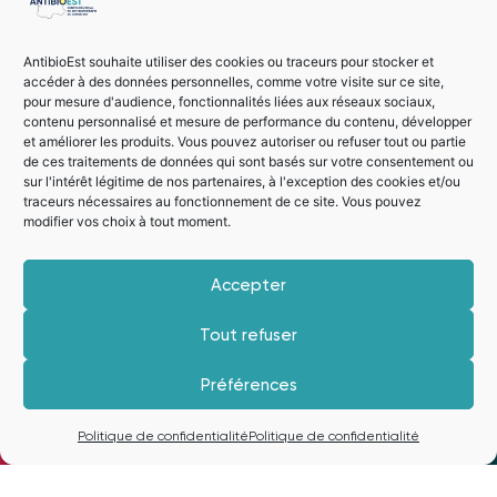
L’équipe du CRAtb Grand Est AntibioEst
AntibioEst souhaite utiliser des cookies ou traceurs pour stocker et
Lire la newsletter
accéder à des données personnelles, comme votre visite sur ce site,
pour mesure d'audience, fonctionnalités liées aux réseaux sociaux,
contenu personnalisé et mesure de performance du contenu, développer
et améliorer les produits. Vous pouvez autoriser ou refuser tout ou partie
PRÉCÉDENT
SUIVANT
de ces traitements de données qui sont basés sur votre consentement ou
TROD : Résultats d’une enquête nationale menée par le R-CRAtb
13/10 | Webinaire PRIMO | Les otites de l’enfant
sur l'intérêt légitime de nos partenaires, à l'exception des cookies et/ou
traceurs nécessaires au fonctionnement de ce site. Vous pouvez
modifier vos choix à tout moment.
Télécharger l'application
Découvrez nos 3 guides
Accepter
Antibiodentaire,
Tout refuser
Antibioguide
Préférences
et Antibioclic
Je m'inscris à la newsletter
Politique de confidentialité
Politique de confidentialité