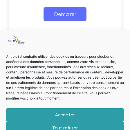
Vos réponses sont anonymes mais sont
AntibioEst souhaite utiliser des cookies ou traceurs pour stocker et
enregistrées par nos services à des fins
accéder à des données personnelles, comme votre visite sur ce site,
statistiques.
N’hésitez pas à partager ce cas clinique !
pour mesure d'audience, fonctionnalités liées aux réseaux sociaux,
contenu personnalisé et mesure de performance du contenu, développer
LinkedIn
Facebook
et améliorer les produits. Vous pouvez autoriser ou refuser tout ou partie
de ces traitements de données qui sont basés sur votre consentement ou
sur l'intérêt légitime de nos partenaires, à l'exception des cookies et/ou
traceurs nécessaires au fonctionnement de ce site. Vous pouvez
PRÉCÉDENT
SUIVANT
modifier vos choix à tout moment.
La newsletter du mois de juin est sortie !
La newsletter du mois de juillet vient de paraître !
Accepter
Télécharger l'application
Découvrez nos 3 guides
Tout refuser