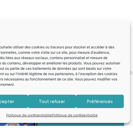
ouhaite utiliser des cookies ou traceurs pour stocker et accéder à des
sonnelles, comme votre visite sur ce site, pour mesure d'audience,
ités liées aux réseaux sociaux, contenu personnalisé et mesure de
 du contenu, développer et améliorer les produits. Vous pouvez autoriser
out ou partie de ces traitements de données qui sont basés sur votre
SUIVANT
 ou sur l'intérêt légitime de nos partenaires, à l'exception des cookies
rnée Régionale d’Infectiologie a eu lieu le samedi 14 octobre 2023 de 9h à 13h
urs nécessaires au fonctionnement de ce site. Vous pouvez modifier vos
t moment.
cepter
Tout refuser
Préférences
Politique de confidentialité
Politique de confidentialité