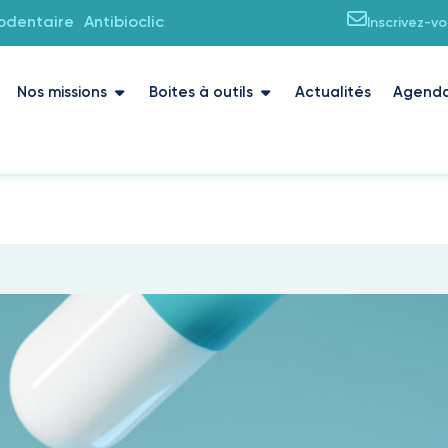
iodentaire
Antibioclic
Inscrivez-v
Nos missions
Boites à outils
Actualités
Agend