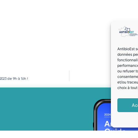
AntibioEst s
données per
fonctionnal
performance
ou refuser t
consentement
023 de 9h à 16h !
La 17ème Jou
et/ou trace
choix à tou
Ac