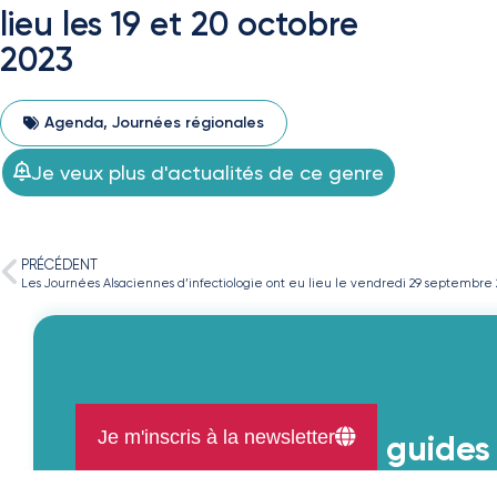
lieu les 19 et 20 octobre
2023
Agenda
,
Journées régionales
Je veux plus d'actualités de ce genre
PRÉCÉDENT
Les Journées Alsaciennes d’infectiologie ont eu lieu le vendredi 29 septembre 2
Télécharger l'application
Je m'inscris à la newsletter
Découvrez nos 3 guides
Antibiodentaire,