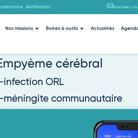
iodentaire
Antibioclic
Inscrivez-v
Nos missions
Boites à outils
Actualités
Agend
Empyème cérébral
-infection ORL
t-méningite communautaire