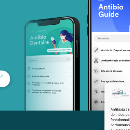
ur
AntibioEst s
données per
fonctionnal
performance