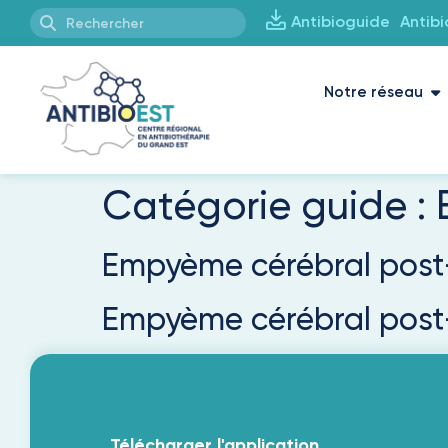
Antibioguide
Antib
Notre réseau
Catégorie guide :
Empyème cérébral post
Empyème cérébral pos
Télécharger l'application