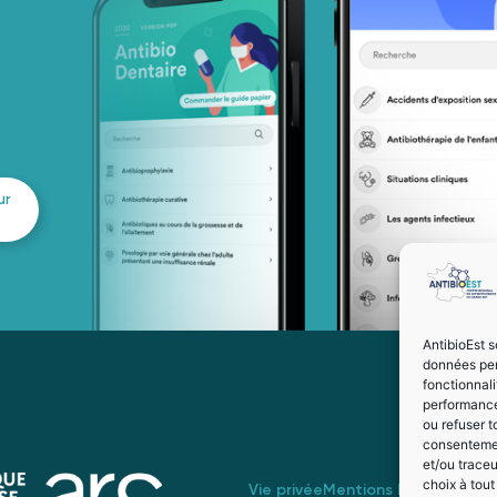
ur
AntibioEst s
données per
fonctionnal
performance
ou refuser t
consentement
et/ou trace
choix à tou
Vie privée
Mentions légales
Suive