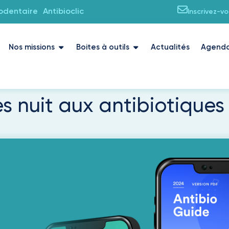
iodentaire
Antibioclic
Inscrivez-v
Nos missions
Boites à outils
Actualités
Agend
es nuit aux antibiotiques