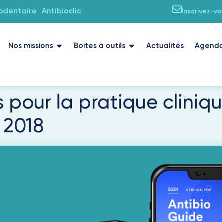
iodentaire
Antibioclic
Inscrivez-v
Nos missions
Boites à outils
Actualités
Agend
ur la pratique clinique
 2018