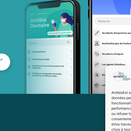
ur
AntibioEst s
données per
fonctionnal
performance
ou refuser t
consentement
et/ou trace
choix à tou