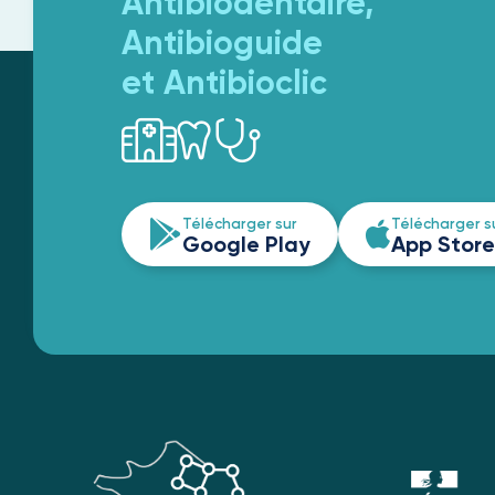
Antibiodentaire,
Antibioguide
et Antibioclic
Télécharger sur
Télécharger s
Google Play
App Store