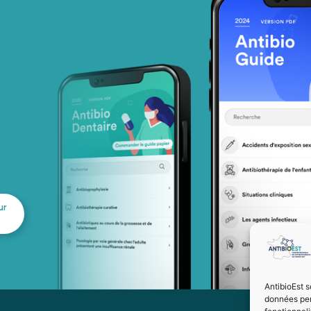
ur
AntibioEst s
données per