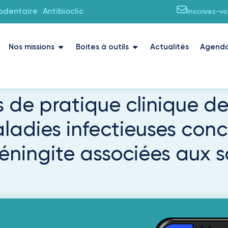
iodentaire
Antibioclic
Inscrivez-v
Nos missions
Boites à outils
Actualités
Agend
e pratique clinique de 
ladies infectieuses conc
méningite associées aux 