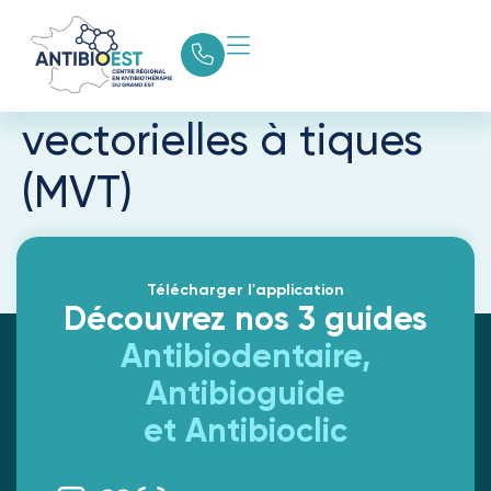
Borréliose de Lyme et
autres maladies
vectorielles à tiques
(MVT)
Télécharger l'application
Découvrez nos 3 guides
Antibiodentaire,
Antibioguide
et Antibioclic