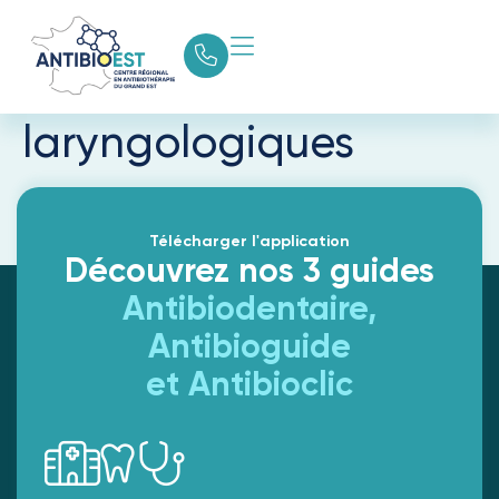
Antibiothérapie des
infections oto-rhino-
laryngologiques
Télécharger l'application
Découvrez nos 3 guides
Antibiodentaire,
Antibioguide
et Antibioclic