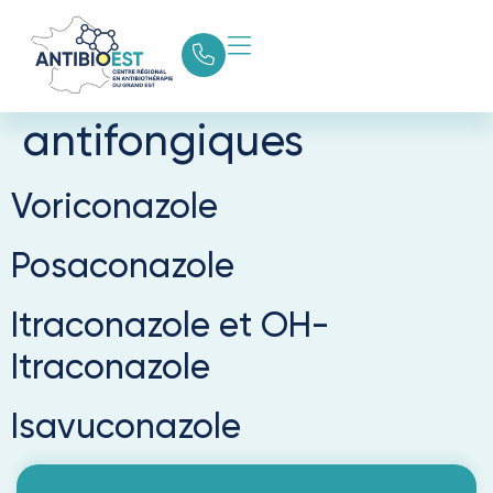
Catégorie guide :
Dosages des
antifongiques
Voriconazole
Posaconazole
Itraconazole et OH-
Itraconazole
Isavuconazole