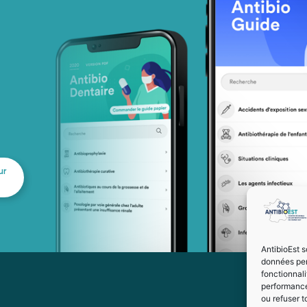
ur
AntibioEst s
données per
fonctionnal
performance
ou refuser t