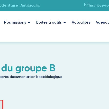
iodentaire
Antibioclic
Inscrivez-v
Nos missions
Boites à outils
Actualités
Agend
 du groupe B
 après documentation bactériologique