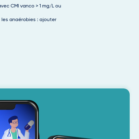
avec CMI vanco > 1 mg/L ou
 les anaérobies : ajouter