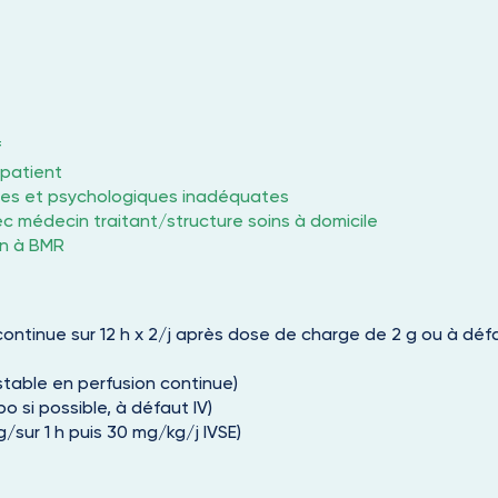
f
patient
es et psychologiques inadéquates
 médecin traitant/structure soins à domicile
on à BMR
ontinue sur 12 h x 2/j après dose de charge de 2 g ou à défau
stable en perfusion continue)
o si possible, à défaut IV)
sur 1 h puis 30 mg/kg/j IVSE)