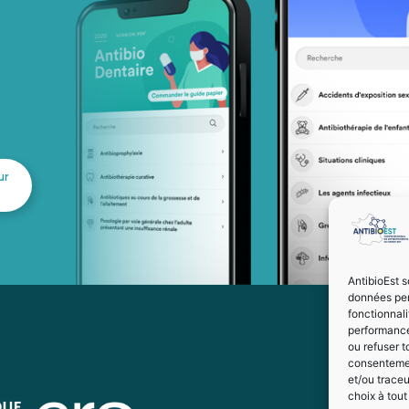
ur
AntibioEst s
données per
fonctionnal
performance
ou refuser t
consentement
et/ou trace
choix à tou