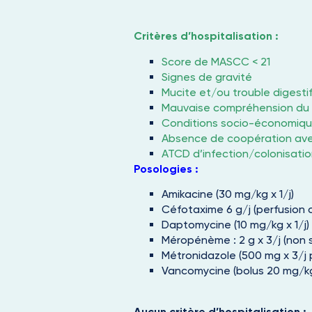
Critères d’hospitalisation :
Score de MASCC < 21
Signes de gravité
Mucite et/ou trouble digesti
Mauvaise compréhension du 
Conditions socio-économiqu
Absence de coopération avec
ATCD d’infection/colonisati
Posologies :
Amikacine (30 mg/kg x 1/j)
Céfotaxime 6 g/j (perfusion c
Daptomycine (10 mg/kg x 1/j)
Méropénème : 2 g x 3/j (non 
Métronidazole (500 mg x 3/j p
Vancomycine (bolus 20 mg/kg/
Aucun critère d’hospitalisation :