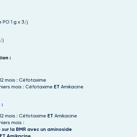
e PO 1 g x 3/j
/j
ion :
12 mois : Céfotaxime
niers mois : Céfotaxime
ET
Amikacine
 :
12 mois : Céfotaxime
ET
Amikacine
iers mois :
e sur la BMR avec un aminoside
 ET Amikacine