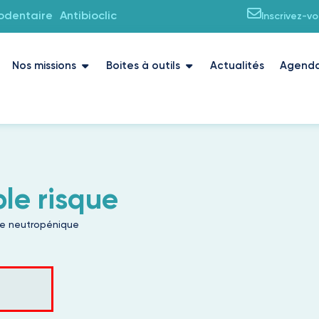
iodentaire
Antibioclic
Inscrivez-v
Nos missions
Boites à outils
Actualités
Agend
ble risque
 le neutropénique