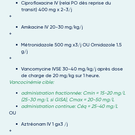
Ciprofloxacine IV (relai PO dès reprise du
transit) 400 mg x 2-3/j
+
Amikacine IV 20-30 mg/kg/j
+
Métronidazole 500 mg x3/j OU Ornidazole 1.5
g/j
+
Vancomycine IVSE 30-40 mg/kg/j après dose
de charge de 20 mg/kg sur 1 heure.
Vancocinémie cible:
administration fractionnée: Cmin = 15-20 mg/L
(25-30 mg/L si GISA), Cmax = 20-50 mg/L
administration continue: Céq = 25-40 mg/L
OU
Aztréonam IV 1 gx3 /j
+