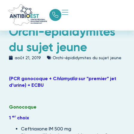
Orchi-épididymites
du sujet jeune
août 21, 2019
Orchi-épididymites du sujet jeune
(PCR gonocoque + C
hlamydia
sur “premier” jet
d’urine) + ECBU
Gonocoque
er
1
choix
Ceftriaxone IM 500 mg