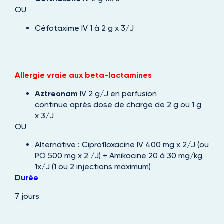
OU
Céfotaxime IV 1 à 2 g x 3/J
Allergie
vraie
aux beta-lactamines
Aztreonam
IV 2 g/J en perfusion
continue après dose de charge de 2 g ou 1 g
x 3/J
OU
Alternative
: Ciprofloxacine IV 400 mg x 2/J (ou
PO 500 mg x 2 /J) + Amikacine 20 à 30 m
g/kg
1x/J (1 ou 2 injections maximum)
Durée
7 jours