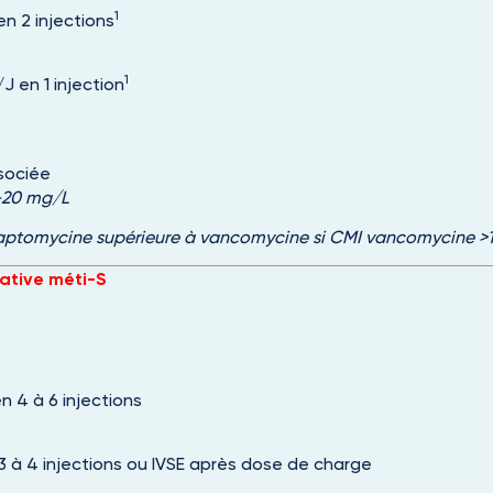
1
n 2 injections
1
J en 1 injection
sociée
5-20 mg/L
daptomycine supérieure à vancomycine si CMI vancomycine 
ative méti-S
en 4 à 6 injections
 à 4 injections ou IVSE après dose de charge