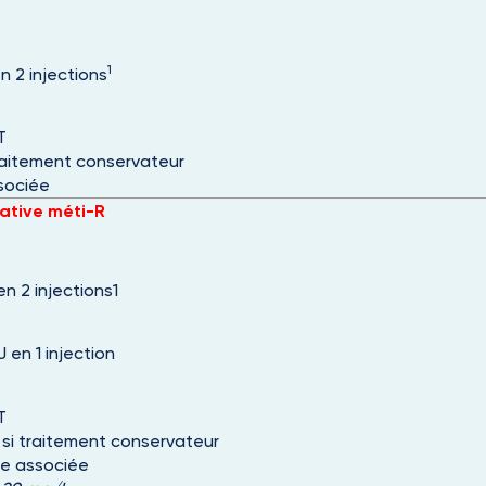
:
1
 2 injections
T
 traitement conservateur
sociée
ative méti-R
n 2 injections1
en 1 injection
T
e si traitement conservateur
ue associée