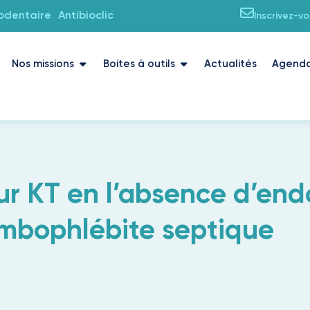
iodentaire
Antibioclic
Inscrivez-v
Nos missions
Boites à outils
Actualités
Agend
ur KT en l’absence d’end
ombophlébite septique