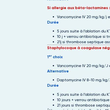
Si allergie aux béta-lactamines 
Vancomycine IV 20 mg/kg/j en
Durée
5 jours suite à l’ablation du K
10 j + verrou antibiotique si
21j si thrombose septique as
Staphylocoque à coagulase nég
er
1
choix
Vancomycine IV 20 mg/kg/J e
Alternative
Daptomycine IV 8-10 mg/kg/J 
Durée
5 jours suite à l’ablation du K
10 jours + verrou antibiotiqu
21 jours si thrombose septiq
1