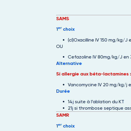
SAMS
er
1
choix
(cl)Oxacilline IV 150 mg/kg/J 
OU
Cefazoline IV 80mg/kg/J en 3
Alternative
Si allergie aux béta-lactamines 
Vancomycine IV 20 mg/kg/j en
Durée
14j suite à l’ablation du KT
21j si thrombose septique as
SAMR
er
1
choix