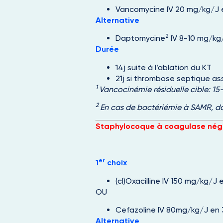
Vancomycine IV 20 mg/kg/J e
Alternative
2
Daptomycine
IV 8-10 mg/kg/
Durée
14j suite à l’ablation du KT
21j si thrombose septique as
1
Vancocinémie résiduelle cible: 1
2
En cas de bactériémie à SAMR, 
Staphylocoque à coagulase nég
er
1
choix
(cl)Oxacilline IV 150 mg/kg/J 
OU
Cefazoline IV 80mg/kg/J en 3
Alternative