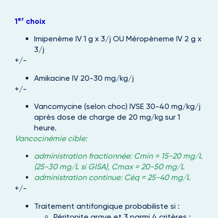
er
1
choix
Imipenème IV 1 g x 3/j OU Méropèneme IV 2 g x
3/j
+/-
Amikacine IV 20-30 mg/kg/j
+/-
Vancomycine (selon choc) IVSE 30-40 mg/kg/j
après dose de charge de 20 mg/kg sur 1
heure.
Vancocinémie cible:
administration fractionnée: Cmin = 15-20 mg/L
(25-30 mg/L si GISA), Cmax = 20-50 mg/L
administration continue: Céq = 25-40 mg/L
+/-
Traitement antifongique probabiliste si :
Péritonite grave et 3 parmi 4 critères :