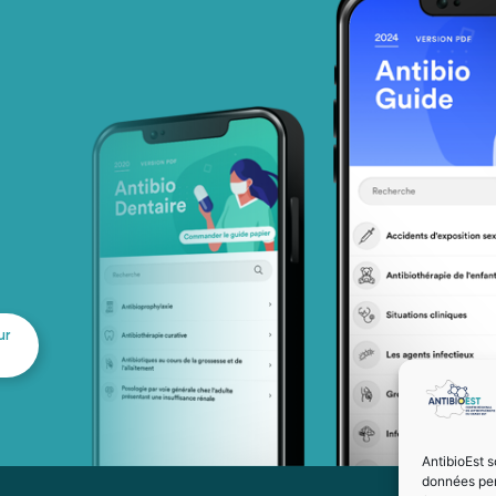
ur
AntibioEst s
données per