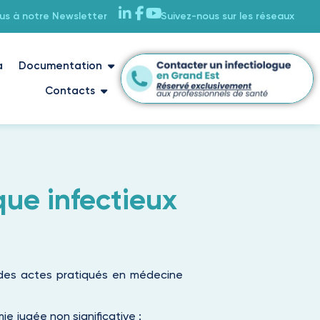
ous à notre Newsletter
Suivez-nous sur les réseaux
a
Documentation
Contacts
sque infectieux
des actes pratiqués en médecine
e jugée non significative :