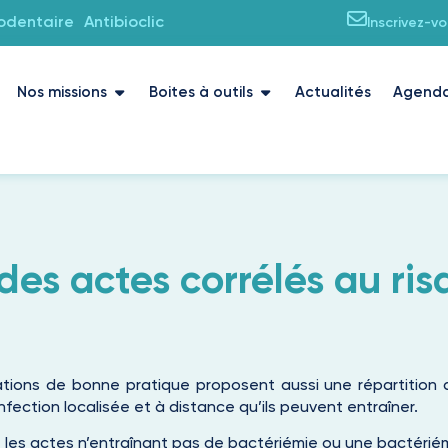
iodentaire
Antibioclic
Inscrivez-v
Nos missions
Boites à outils
Actualités
Agend
 des actes corrélés au ri
ions de bonne pratique proposent aussi une répartition 
nfection localisée et à distance qu’ils peuvent entraîner.
 les actes n’entraînant pas de bactériémie ou une bactériémi