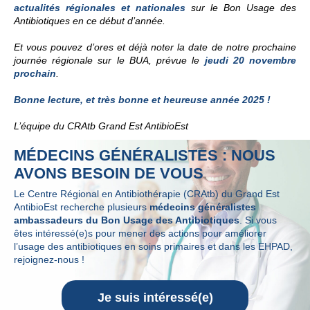
actualités régionales et nationales
sur le Bon Usage des
Antibiotiques en ce début d’année.
Et vous pouvez d’ores et déjà noter la date de notre prochaine
journée régionale sur le BUA, prévue le
jeudi 20 novembre
prochain
.
Bonne lecture, et très bonne et heureuse année 2025 !
L
’équipe du
CRAtb
Grand Est
AntibioEst
MÉDECINS GÉNÉRALISTES : NOUS
AVONS BESOIN DE VOUS
Le Centre Régional en Antibiothérapie (CRAtb) du Grand Est
AntibioEst recherche plusieurs
médecins généralistes
ambassadeurs du Bon Usage des Antibiotiques
. Si vous
êtes intéressé(e)s pour mener des actions pour améliorer
l’usage des antibiotiques en soins primaires et dans les EHPAD,
rejoignez-nous !
Je suis intéressé(e)