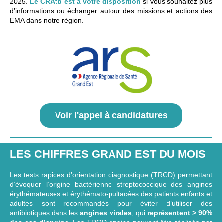
2025.
Le CRAtb est à votre disposition
si vous souhaitez plus
d’informations ou échanger autour des missions et actions des
EMA dans notre région.
Voir l'appel à candidatures
LES CHIFFRES GRAND EST DU MOIS
Les tests rapides d’orientation diagnostique (TROD) permettant
d’évoquer l’origine bactérienne streptococcique des angines
érythémateuses et érythémato-pultacées des patients enfants et
adultes sont recommandés pour éviter d’utiliser des
antibiotiques dans les
angines virales
, qui
représentent > 90%